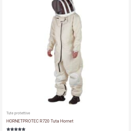
prodotto
ha
più
varianti.
Le
opzioni
possono
essere
scelte
nella
pagina
del
prodotto
Tute protettive
HORNETPROTEC R720 Tuta Hornet