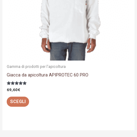
essere
scelte
nella
pagina
del
prodotto
Gamma di prodotti per l'apicoltura
Giacca da apicoltura APIPROTEC 60 PRO
Valutato
69,60
€
5.00
su 5
SCEGLI