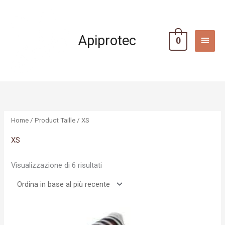
Vai
MEN
al
PRIN
contenuto
Apiprotec
0
Ordina
in
base
al
più
recente
Home
/ Product Taille / XS
XS
Visualizzazione di 6 risultati
Questo