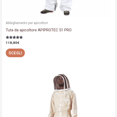
del
prodotto
Abbigliamento per apicoltori
Tuta da apicoltore APIPROTEC 51 PRO
Valutato
118,80
€
5.00
su 5
SCEGLI
Questo
prodotto
ha
più
varianti.
Le
opzioni