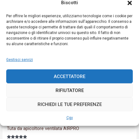
prodotto
Biscotti
ha
Per offrire le migliori esperienze, utilizziamo tecnologie come i cookie per
più
archiviare e/o accedere alle informazioni sull'apparecchio. Il consenso a
varianti.
queste tecnologie ci permette di trattare dati quali il comportamento di
navigazione o gli identificativi univoci su questo sito. Il fatto di non
Le
acconsentire o di ritirare il proprio consenso può influire negativamente
opzioni
su alcune caratteristiche e funzioni.
possono
essere
Gestisci servizi
scelte
nella
ACCETTATORE
pagina
RIFIUTATORE
del
prodotto
RICHIEDI LE TUE PREFERENZE
Cgv
Gamma di prodotti per l'apicoltura
Tuta da apicoltore ventilata AIRPRO