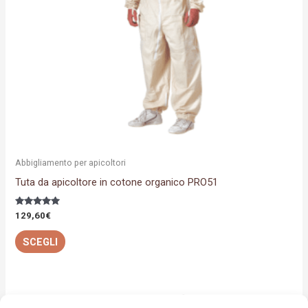
possono
essere
scelte
nella
pagina
del
prodotto
Abbigliamento per apicoltori
Tuta da apicoltore in cotone organico PRO51
Valutato
129,60
€
5.00
su 5
SCEGLI
Questo