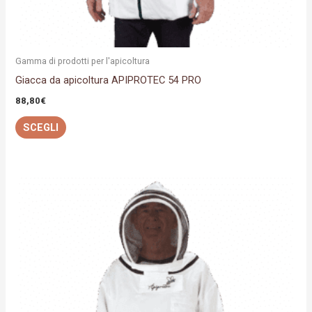
del
prodotto
Gamma di prodotti per l'apicoltura
Giacca da apicoltura APIPROTEC 54 PRO
88,80
€
SCEGLI
Questo
prodotto
ha
più
varianti.
Le
opzioni
possono