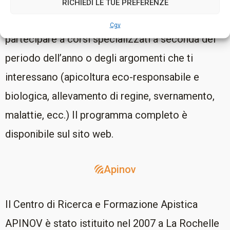
In quanto organizzazione di formazione
RICHIEDI LE TUE PREFERENZE
certificata, puoi utilizzare il tuo CPF per
Cgv
partecipare a corsi specializzati a seconda del
periodo dell’anno o degli argomenti che ti
interessano (apicoltura eco-responsabile e
biologica, allevamento di regine, svernamento,
malattie, ecc.) Il programma completo è
disponibile sul sito web.
Apinov
Il Centro di Ricerca e Formazione Apistica
APINOV è stato istituito nel 2007 a La Rochelle