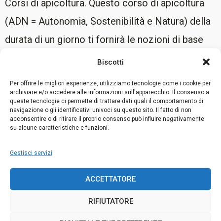
Corsi di apicoltura. Questo corso di apicoltura
(ADN = Autonomia, Sostenibilità e Natura) della
durata di un giorno ti fornirà le nozioni di base
necessarie per iniziare a praticare l “apicoltura.
Biscotti
Oltre alla teoria, questa giornata con le api ti
Per offrire le migliori esperienze, utilizziamo tecnologie come i cookie per
archiviare e/o accedere alle informazioni sull'apparecchio. Il consenso a
permetterà di conoscere le abilità e le pratiche
queste tecnologie ci permette di trattare dati quali il comportamento di
navigazione o gli identificativi univoci su questo sito. Il fatto di non
dell” apicoltore.
acconsentire o di ritirare il proprio consenso può influire negativamente
su alcune caratteristiche e funzioni.
Troverai anche dei corsi di apicoltura online che
potrai seguire tutto l’anno. Se hai una domanda,
Gestisci servizi
puoi cliccare su “I nostri corsi” di apicoltura
ACCETTATORE
online, guardare il video e, se necessario, porre
RIFIUTATORE
la tua domanda direttamente a Mathieu.