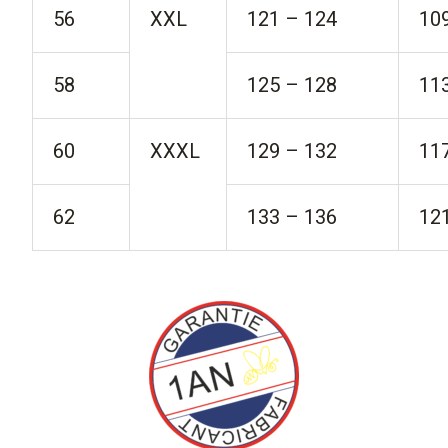
56
XXL
121 – 124
10
58
125 – 128
11
60
XXXL
129 – 132
11
62
133 – 136
12