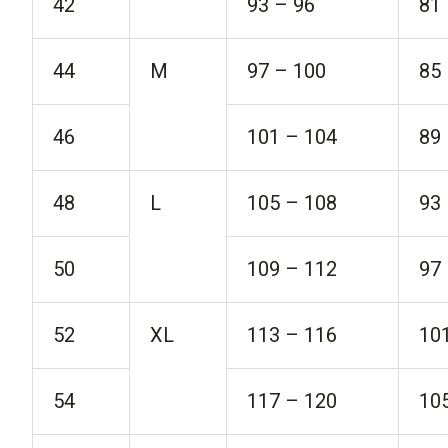
42
93 – 96
81
44
M
97 – 100
85
46
101 – 104
89
48
L
105 – 108
93
50
109 – 112
97
52
XL
113 – 116
10
54
117 – 120
10