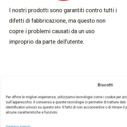
I nostri prodotti sono garantiti contro tutti i
difetti di fabbricazione, ma questo non
copre i problemi causati da un uso
improprio da parte dell’utente.
Prodotti correlati
Biscotti
Questo
Questo
Per offrire le migliori esperienze, utilizziamo tecnologie come i cookie per ar
prodotto
prodotto
sull'apparecchio. Il consenso a queste tecnologie ci permette di trattare dati
identificativi univoci su questo sito. Il fatto di non acconsentire o di ritirare
ha
ha
alcune caratteristiche e funzioni.
più
più
varianti.
varianti.
Gestisci servizi