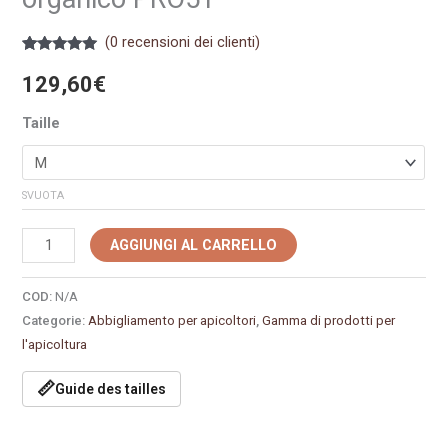
(
0
recensioni dei clienti)
Valutato
13
5.00
su 5
129,60
€
su base
di
recensioni
Taille
SVUOTA
AGGIUNGI AL CARRELLO
COD:
N/A
Categorie:
Abbigliamento per apicoltori
,
Gamma di prodotti per
l'apicoltura
📏
Guide des tailles