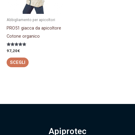
Le
opzioni
possono
Abbigliamento per apicoltori
essere
PRO51 giacca da apicoltore
scelte
Cotone organico
nella
pagina
Valutato
97,20
€
5.00
del
su 5
SCEGLI
prodotto
Apiprotec