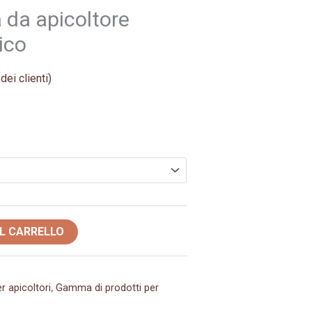
 da apicoltore
ico
dei clienti)
AL CARRELLO
r apicoltori
,
Gamma di prodotti per