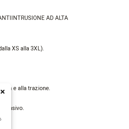
ANTIINTRUSIONE AD ALTA
dalla XS alla 3XL).
sura e alla trazione.
intensivo.
ò
ate.