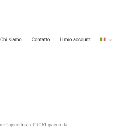
Chi siamo
Contatto
Il mio account
er l'apicoltura
/ PRO51 giacca da