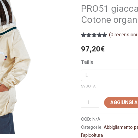
da
PRO51 giacca
apicoltore
Cotone organ
Cotone
organico
(
0
recensioni 
quantità
Valutato
1
5.00
su 5 su
97,20
€
base di
recensioni
Taille
SVUOTA
AGGIUNGI 
COD:
N/A
Categorie:
Abbigliamento pe
l'apicoltura