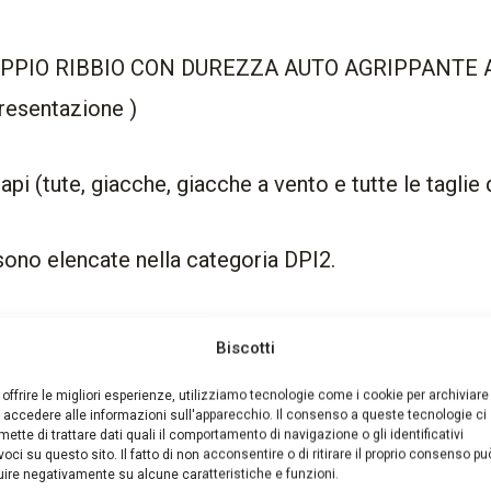
OPPIO RIBBIO CON DUREZZA AUTO AGRIPPANTE 
resentazione )
 capi (tute, giacche, giacche a vento e tutte le taglie 
 sono elencate nella categoria DPI2.
zioni da 300 grammi. La trama twill è resistente all’u
Biscotti
 offrire le migliori esperienze, utilizziamo tecnologie come i cookie per archiviare
ura, all” abrasione e allo strappo. Ideale per un uso 
 accedere alle informazioni sull'apparecchio. Il consenso a queste tecnologie ci
mette di trattare dati quali il comportamento di navigazione o gli identificativi
voci su questo sito. Il fatto di non acconsentire o di ritirare il proprio consenso pu
luire negativamente su alcune caratteristiche e funzioni.
e ben ventilato, perfetto per un uso ottimale in est