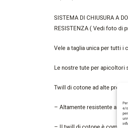
SISTEMA DI CHIUSURA A D
RESISTENZA ( Vedi foto di p
Vele a taglia unica per tutti i
Le nostre tute per apicoltori
Twill di cotone ad alte presta
Per
– Altamente resistente all “us
e/o
per
uni
inf
– Il twill di cotone è comodo 