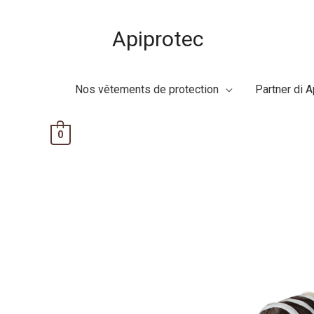
Vai
al
Apiprotec
contenuto
Nos vêtements de protection
Partner di A
0