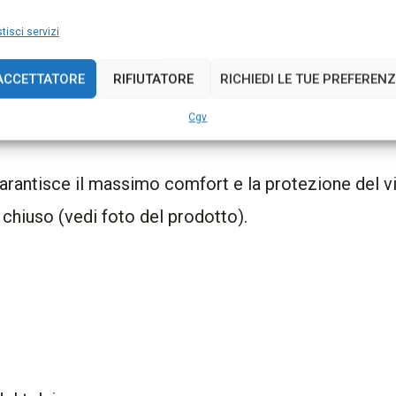
tisci servizi
one foderato (600g) garantisce un sostegno efficace, 
ACCETTATORE
RIFIUTATORE
RICHIEDI LE TUE PREFEREN
o e la testa. La vestibilità ampia garantisce una buo
Cgv
a pelle.
 garantisce il massimo comfort e la protezione del v
a chiuso (vedi foto del prodotto).