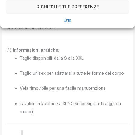
frutto del nostro costante impegno su
RICHIEDI LE TUE PREFERENZE
per proteggere gli apicoltori
con abbigliamento tecnico ad
alte prestazioni, comodo e resistente, in collaborazione con i
Cgv
professionisti del settore.
📦
Informazioni pratiche
:
Taglie disponibili: dalla S alla XXL
Taglio unisex per adattarsi a tutte le forme del corpo
Vela rimovibile per una facile manutenzione
Lavabile in lavatrice a 30°C (si consiglia il lavaggio a
mano)