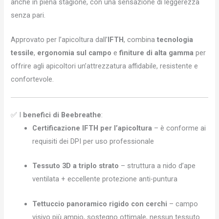
anche in piena stagione, con una sensazione di leggerezza
senza pari.
Approvato per l’apicoltura dall’
IFTH
, combina
tecnologia
tessile
,
ergonomia sul campo
e
finiture di alta gamma
per
offrire agli apicoltori un’attrezzatura affidabile, resistente e
confortevole.
✅ I
benefici di Beebreathe
:
Certificazione IFTH per l’apicoltura
– è conforme ai
requisiti dei DPI per uso professionale
Tessuto 3D a triplo strato
– struttura a nido d’ape
ventilata + eccellente protezione anti-puntura
Tettuccio panoramico rigido con cerchi
– campo
visivo più ampio, sostegno ottimale, nessun tessuto