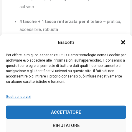
sul viso
4 tasche + 1 tasca rinforzata per il telaio
– pratica,
accessibile, robusta
Biscotti
Ginocchia rinforzate + cuciture solide
: durata
garantita anche in caso di uso intensivo.
Per offrire le migliori esperienze, utilizziamo tecnologie come i cookie per
archiviare e/o accedere alle informazioni sull'apparecchio. Il consenso a
queste tecnologie ci permette di trattare dati quali il comportamento di
Doppia cerniera + patta in velcro
: sicuro e facile da
navigazione o gli identificativi univoci su questo sito. Il fatto di non
indossare
acconsentire o di ritirare il proprio consenso può influire negativamente
su alcune caratteristiche e funzioni.
Polsini e caviglie elasticizzati + passanti per i piedi
:
Gestisci servizi
vestibilità perfetta, nessuna flessione.
ACCETTATORE
🧵
Qualità Apiprotec
RIFIUTATORE
Progettato in Francia e prodotto in Europa, il
Beebreathe
è il