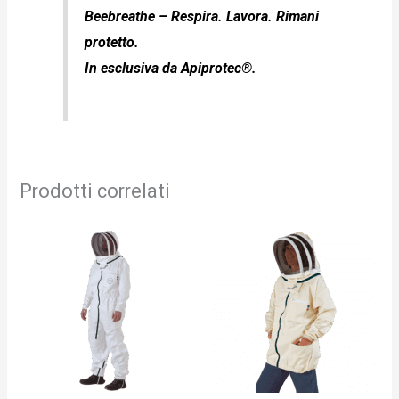
Beebreathe – Respira. Lavora. Rimani
protetto.
In esclusiva da Apiprotec®.
Prodotti correlati
Questo
Questo
prodotto
prodotto
ha
ha
più
più
varianti.
varianti.
Le
Le
opzioni
opzioni