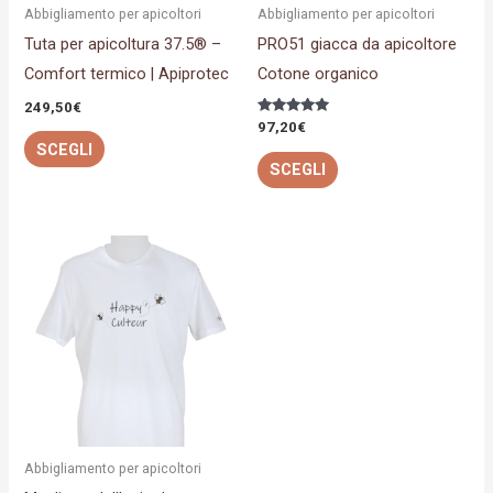
possono
possono
Abbigliamento per apicoltori
Abbigliamento per apicoltori
essere
essere
Tuta per apicoltura 37.5® –
PRO51 giacca da apicoltore
scelte
scelte
Comfort termico | Apiprotec
Cotone organico
nella
nella
249,50
€
pagina
pagina
Valutato
97,20
€
5.00
SCEGLI
del
del
su 5
SCEGLI
prodotto
prodotto
Questo
prodotto
ha
più
varianti.
Le
opzioni
possono
Abbigliamento per apicoltori
essere