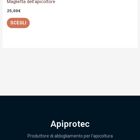
Maglietta dell’apicoltore
scelte
25,00
€
nella
SCEGLI
pagina
del
prodotto
Apiprotec
Produttore di abbigliamento per l'apicoltura